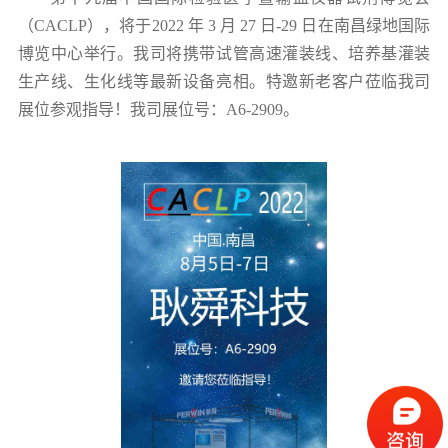
（
CACLP），将于2022 年 3 月 27 日-29 日在南昌绿地国际
博览中心举行。我司将携带试管高速灌装线、培养基灌装
生产线、生化线等最新设备亮相。特邀新老客户莅临我司
展位参观指导！我司展位号：A6-2909。